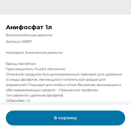
Анифосфат 1л
Вспомогательные реагенты
Артикул:
65957
Категория:
Химические реагенты
Бренд: AstralPool
Производитель: Fluidra (Испания)
Описание продукта: Концентрированный препарат для удаления
из воды фосфатов, являющихся питательной средой для
водорослей. Подходит для любых типов бассейнов, фильтрации и
обеззараживающих средств. - Прекрасное профилак
Тип реагента: удаление фосфатов
Объем/вес: 1 л
Способ дозирования: вручную
Форма выпуска: жидкость
В корзину