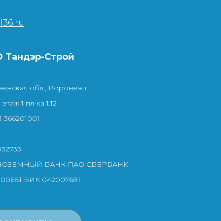
l36.ru
 Тандэр-Строй
ежская обл., Воронеж г.,
этаж 1 пл-ка 1.12
 366201001
032733
НОЗЕМНЫЙ БАНК ПАО СБЕРБАНК
000681 БИК 042007681