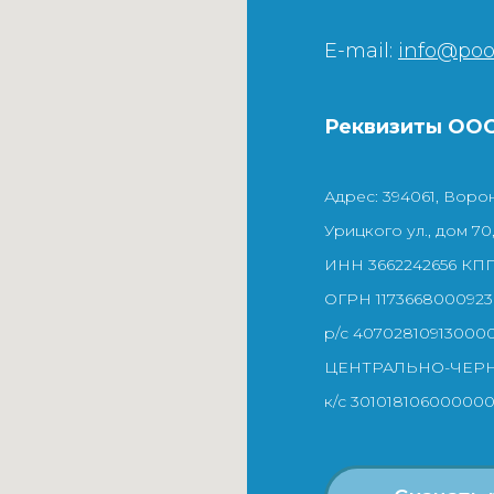
E-mail:
info@poo
Реквизиты ООО
Адрес: 394061, Ворон
Урицкого ул., дом 70, 
ИНН 3662242656 КПП
ОГРН 1173668000923
р/с 40702810913000
ЦЕНТРАЛЬНО-ЧЕР
к/с 30101810600000