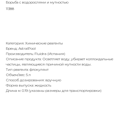
Борьба с водорослями и мутностью
11388
В корзину
Категория:
Химические реагенты
Бренд: AstralPool
Производитель: Fluidra (Испания)
Описание продукта: Осветляет воду, убирает коллоидальные
частицы, являющиеся причиной мутности воды.
Тип реагента: флокулянт
Объем/вес: 5 л
Способ дозирования: вручную
Форма выпуска: жидкость
Длина м: 0.19 (указаны размеры для транспортировки)