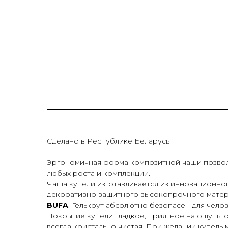
Сделано в Республике Беларусь
Эргономичная форма композитной чаши позвол
любых роста и комплекции.
Чаша купели изготавливается из инновационно
декоративно-защитного высокопрочного матери
BUFA
. Гелькоут абсолютно безопасен для чело
Покрытие купели гладкое, приятное на ощупь, о
всегда кристально чистая. При желании купель