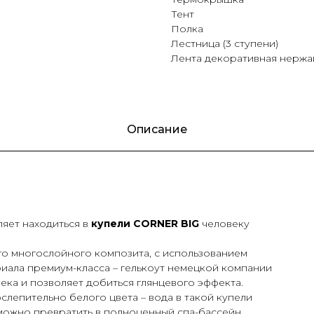
Тент
Полка
Лестница (3 ступени)
Лента декоративная нержа
Описание
яет находиться в
купели CORNER BIG
человеку
го многослойного композита, с использованием
ала премиум-класса – гелькоут немецкой компании
века и позволяет добиться глянцевого эффекта.
слепительно белого цвета – вода в такой купели
 можно превратить в полноценный спа-бассейн,