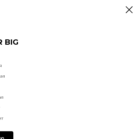
 BIG
я
ая
я
ая
т
ит
ию