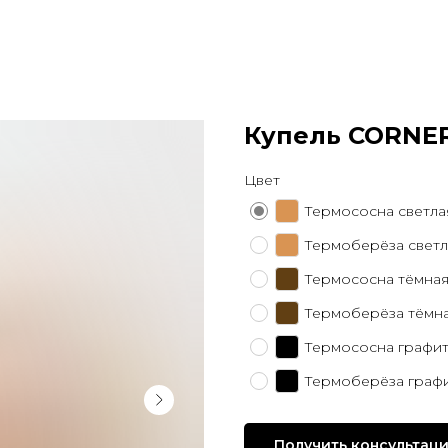
Купель CORNER
Цвет
Термососна светла
Термоберёза светл
Термососна тёмна
Термоберёза тёмн
Термососна графи
Термоберёза граф
Получить консультац