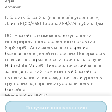
Aqua
Артикул:
Габариты бассейна (внешняя/внутренняя,м):
Длина 10,00/9,66 Ширина 3,58/3,24 Глубина 1,5м.
RC - Бассейн с возможностью установки
интегрированного роллетного покрытия.
SlipStop® - Антискользящее покрытие
безопасно для детей и взрослых. Поверхность
гладкая, не загрязняется и приятна на ощупь.
Hidrostatic Valve® - Гидростатический клапан
защищает лёгкий, композитный бассейн от
выталкивания и повреждения, если уровень
грунтовых вод превысит уровень воды в
бассейне.
Модель: Aqua 100RC
Круглогодичное использование: Да
Получить консультацию